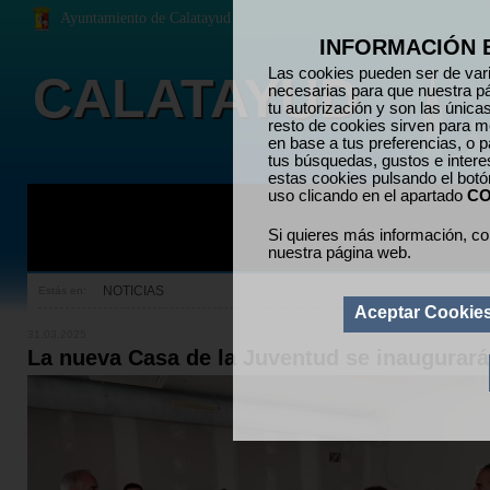
Ayuntamiento de Calatayud
INFORMACIÓN 
Las cookies pueden ser de vari
CALATAYUD
necesarias para que nuestra p
tu autorización y son las únic
resto de cookies sirven para me
en base a tus preferencias, o p
tus búsquedas, gustos e inter
estas cookies pulsando el bot
uso clicando en el apartado
CO
Si quieres más información, co
nuestra página web.
NOTICIAS
Estás en:
Aceptar Cookie
31.03.2025
La nueva Casa de la Juventud se inaugurará 