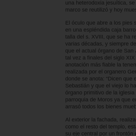
una heterodoxia jesuítica, se
marco se reutilizó y hoy mu
El óculo que abre a los pies 
en una espléndida caja barro
talla del s. XVIII, que se ha
varias décadas, y siempre d
que el actual órgano de San J
tal vez a finales del siglo X
anotación más fiable la tene
realizada por el organero Ge
donde se anota: “Dicen que 
Sebastián y que el viejo lo h
órgano primitivo de la iglesi
parroquia de Moros ya que en
arrasó todos los bienes mueb
Al exterior la fachada, realiza
como el resto del templo, es
su eje central por un frontón 