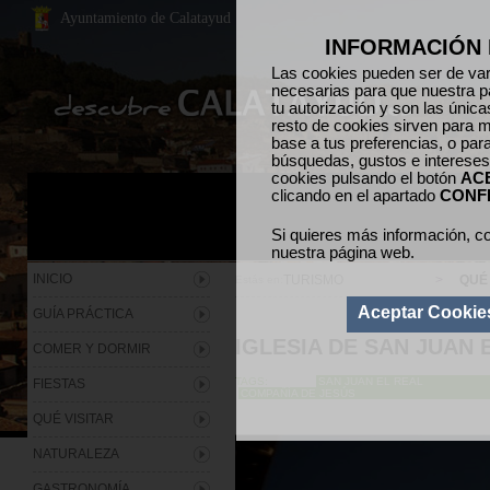
Ayuntamiento de Calatayud
INFORMACIÓN 
Las cookies pueden ser de vari
necesarias para que nuestra p
tu autorización y son las únic
resto de cookies sirven para m
base a tus preferencias, o par
búsquedas, gustos e intereses
cookies pulsando el botón
AC
clicando en el apartado
CONF
Si quieres más información, co
nuestra página web.
INICIO
TURISMO
>
QUÉ 
Estás en:
Aceptar Cookie
GUÍA PRÁCTICA
IGLESIA DE SAN JUAN 
COMER Y DORMIR
TAGS:
SAN JUAN EL REAL
FIESTAS
COMPAÑÍA DE JESÚS
QUÉ VISITAR
NATURALEZA
GASTRONOMÍA