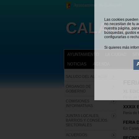
Ayuntamiento de Calatayud
Las cookies pueden s
CALATAY
no necesitan de tu a
nuestra página, para
búsquedas, gustos e
configurarlas o rech
Si quieres más infor
AYUNTAMIENTO
LA CIUDAD
SE
NOTICIAS
AGENDA
AYUNTAMIENTO
Estás en:
SALUDO DEL ALCALDE
FERI
ÓRGANOS DE
GOBIERNO
XL EDI
Feria de
COMISIONES
INFORMATIVAS
XXXIX 
Feria de
JUNTAS LOCALES,
BARRIOS Y CONSEJOS
FERIA 
SECTORIALES
En Calat
ACUERDOS
RECINT