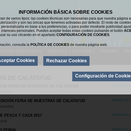
INFORMACIÓN BÁSICA SOBRE COOKIES
er de varios tipos: las cookies técnicas son necesarias para que nuestra página 
UD
utorización y son las únicas que tenemos activadas por defecto. El resto de cookie
 personalizarla en base a tus preferencias, o para poder mostrarte publicidad ajus
 intereses personales. Puedes aceptar todas estas cookies pulsando el botón
AC
azar su uso clicando en el apartado
CONFIGURACIÓN DE COOKIES
.
mación, consulta la
POLÍTICA DE COOKIES
de nuestra página web.
RVICIOS MUNICIPALES
TRÁMITES Y GESTIONES
TURISMO
PAR
Aceptar Cookies
Rechazar Cookies
Configuración de Cookie
AS DE CALATAYUD
CIÓN FERIA DE MUESTRAS DE CALATAYUD
FERIAS DE 
 Muestras
EDICIÓN FERIA DE MUESTRAS DE CALATAYUD
FERIAS DE 
 Muestras
DE PESCA Y CAZA 2017
FERIAS DE 
ayud
O FERIAL
FERIAS DE 