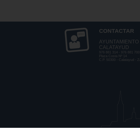
CONTACTAR
AYUNTAMIENTO
CALATAYUD
976 881 314 - 976 881 700
Plaza Costa Nº 14
C.P. 50300 - Calatayud - 