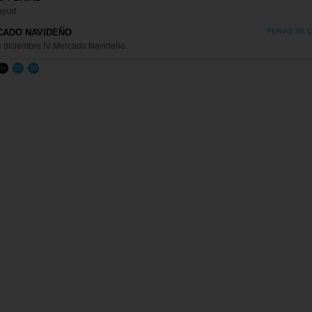
ayud
CADO NAVIDEÑO
FERIAS DE 
de diciembre IV Mercado Navideño.
20
30
10