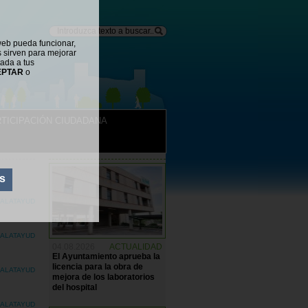
web pueda funcionar,
s sirven para mejorar
tada a tus
EPTAR
o
TICIPACIÓN CIUDADANA
NOTICIAS
s
CALATAYUD
CALATAYUD
04.08.2026
ACTUALIDAD
El Ayuntamiento aprueba la
licencia para la obra de
CALATAYUD
mejora de los laboratorios
del hospital
CALATAYUD