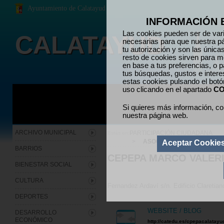
Ayuntamiento de Calatayud
INFORMACIÓN 
Las cookies pueden ser de vari
CALATAYUD
necesarias para que nuestra p
tu autorización y son las únic
resto de cookies sirven para me
en base a tus preferencias, o p
tus búsquedas, gustos e inter
estas cookies pulsando el bot
uso clicando en el apartado
CO
Si quieres más información, co
nuestra página web.
ARCHIVO MUNICIPAL
PARTICIPACIÓN CIUDADANA
Estás en:
>
ASOCIACIONES
Aceptar Cookie
BARRIOS
CEPEPA MARCO VALER
BIENESTAR SOCIAL
CULTURA
Fernandez Ardaví s/n. Edificio Claretian
DEPORTES
WEBSITE / BLOG
DESARROLLO
ECONÓMICO
http://catedu.es/cpepacalatayu