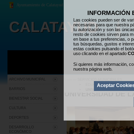
Ayuntamiento de Calatayud
INFORMACIÓN 
Las cookies pueden ser de vari
CALATAYUD
necesarias para que nuestra p
tu autorización y son las únic
resto de cookies sirven para me
en base a tus preferencias, o p
tus búsquedas, gustos e inter
estas cookies pulsando el bot
uso clicando en el apartado
CO
Si quieres más información, co
nuestra página web.
ARCHIVO MUNICIPAL
SERVICIOS MUNICIPALES
Estás en:
>
EDUCACION
Aceptar Cookie
BARRIOS
>
UNIVERSIDAD DE LA EXPE
UNIVERSIDAD DE L
BIENESTAR SOCIAL
CULTURA
DEPORTES
DESARROLLO
ECONÓMICO