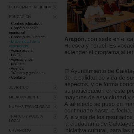
ECONOMÍA Y HACIENDA
EDUCACIÓN
- Centros educativos
- Consejo escolar
municipal
- Consejo de la Infancia
Aragón
, con sede en el c
- Universidad de la
Huesca y Teruel. Es vocac
experiencia
- Acoso escolar
extender el programa al ter
- UNED
- Asociaciones
- Noticias
- Agenda
El Ayuntamiento de Calatay
- Trámites y gestiones
de la calidad de vida de s
- Contacto
aspectos, y de forma concre
JUVENTUD
su participación en este p
mayores de esta ciudad y s
MEDIO AMBIENTE
A tal efecto se puso en ma
NUEVAS TECNOLOGÍAS
continuado hasta la fecha.
A la vista de los resultados
TRÁFICO Y POLICÍA
LOCAL
la ciudadanía de Calatayud
iniciativa cultural, para l
URBANISMO